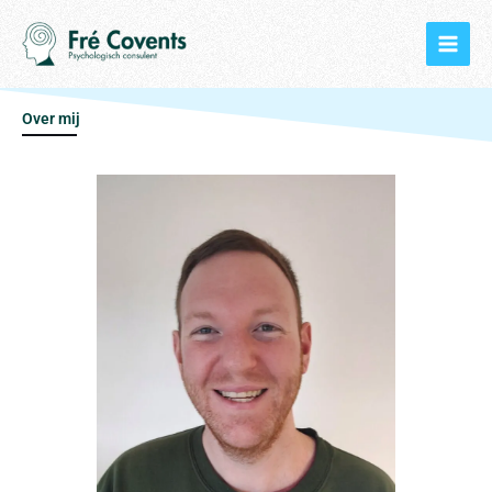
Spring
naar
de
inhoud
Over mij